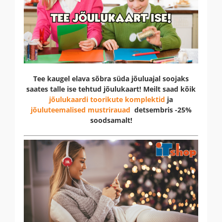
Tee kaugel elava sõbra süda jõuluajal soojaks
saates talle ise tehtud jõulukaart! Meilt saad kõik
jõulukaardi toorikute komplektid
ja
jõuluteemalised mustrirauad
detsembris -25%
soodsamalt!