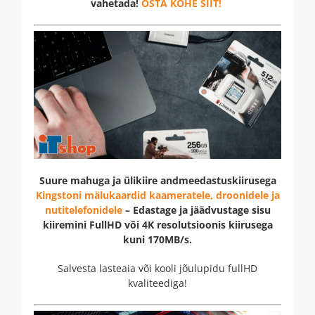
vahetada!
OSTA KOHE SIIT!
Suure mahuga ja ülikiire andmeedastuskiirusega
Kingstoni mälukaardid kaameratele, droonidele ja
nutitelefonidele
–
Edastage ja jäädvustage sisu
kiiremini FullHD või 4K resolutsioonis kiirusega
kuni 170MB/s.
Salvesta lasteaia või kooli jõulupidu fullHD
kvaliteediga!