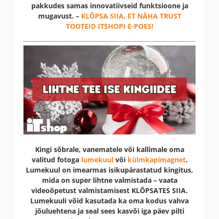
pakkudes samas innovatiivseid funktsioone ja
mugavust. –
KLÕPSA SIIA, ET NÄHA TRUST
TOOTEID ITSHOPI E-POES!
Kingi sõbrale, vanematele või kallimale oma
valitud fotoga
lumekuul
või
külmkapimagnet
.
Lumekuul on imearmas isikupärastatud kingitus,
mida on super lihtne valmistada – vaata
videoõpetust valmistamisest KLÕPSATES SIIA.
Lumekuuli võid kasutada ka oma kodus vahva
jõuluehtena ja seal sees kasvõi iga päev pilti