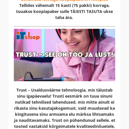
Tellides vähemalt 15 kasti (75 pakki) korraga,
tuuakse koopiapaber sulle TÄIESTI TASUTA ukse
taha ära.
Trust – Usaldusväärne tehnoloogia, mis täiustab
sinu igapäevaelu! Trusti eesmärk on tuua sinuni
nutikad tehnilised lahendused, mis mitte ainult ei
rikasta sinu kasutajakogemust, vaid muudavad ka
kingitusena sinu armsama elu märksa lihtsamaks
ja nauditavamaks. Trust on pühendunud sellele, et
tooted vastaksid kõrgeimatele kvaliteedinõuetele,