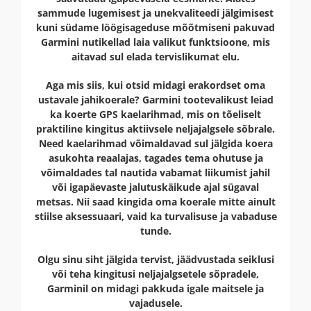
sammude lugemisest ja unekvaliteedi jälgimisest
kuni südame löögisageduse mõõtmiseni pakuvad
Garmini nutikellad laia valikut funktsioone, mis
aitavad sul elada tervislikumat elu.
Aga mis siis, kui otsid midagi erakordset oma
ustavale jahikoerale? Garmini tootevalikust leiad
ka koerte GPS kaelarihmad, mis on tõeliselt
praktiline kingitus aktiivsele neljajalgsele sõbrale.
Need kaelarihmad võimaldavad sul jälgida koera
asukohta reaalajas, tagades tema ohutuse ja
võimaldades tal nautida vabamat liikumist jahil
või igapäevaste jalutuskäikude ajal sügaval
metsas. Nii saad kingida oma koerale mitte ainult
stiilse aksessuaari, vaid ka turvalisuse ja vabaduse
tunde.
Olgu sinu siht jälgida tervist, jäädvustada seiklusi
või teha kingitusi neljajalgsetele sõpradele,
Garminil on midagi pakkuda igale maitsele ja
vajadusele.