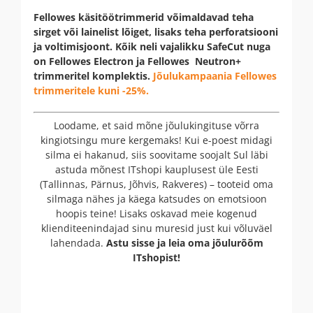
Fellowes käsitöötrimmerid võimaldavad teha
sirget või lainelist lõiget, lisaks teha perforatsiooni
ja voltimisjoont. Kõik neli vajalikku SafeCut nuga
on Fellowes Electron ja Fellowes Neutron+
trimmeritel komplektis.
Jõulukampaania Fellowes
trimmeritele kuni -25%.
Loodame, et said mõne jõulukingituse võrra
kingiotsingu mure kergemaks! Kui e-poest midagi
silma ei hakanud, siis soovitame soojalt Sul läbi
astuda mõnest ITshopi kauplusest üle Eesti
(Tallinnas, Pärnus, Jõhvis, Rakveres) – tooteid oma
silmaga nähes ja käega katsudes on emotsioon
hoopis teine! Lisaks oskavad meie kogenud
klienditeenindajad sinu muresid just kui võluväel
lahendada.
Astu sisse ja leia oma jõulurõõm
ITshopist!