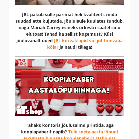
JBL pakub sulle parimat heli kvaliteeti, mida
suudad ette kujutada. Jõululaule kuulates tundub,
nagu Mariah Carrey esineks orkestri saatel sinu
elutoas! Tahad ka sellist kogemust? Küsi
jõuluvanalt uued
JBL kõrvaklapid või juhtmevaba
kõlar
ja naudi täiega!
Tahaks kontoris jõulusalme printida, aga
koopiapaberit napib?
Tule soeta aasta lõpuni
uskumatu hinnaga koopiapaberit ITshopist!