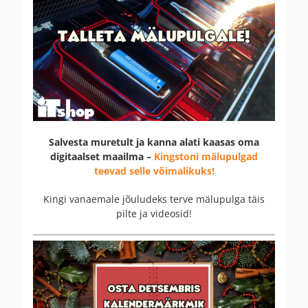
Salvesta muretult ja kanna alati kaasas oma
digitaalset maailma –
Kingstoni mälupulgad
teevad selle võimalikuks!
Kingi vanaemale jõuludeks terve mälupulga täis
pilte ja videosid!