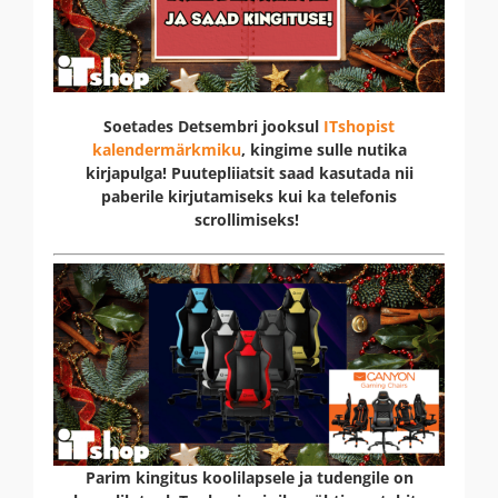
Soetades Detsembri jooksul
ITshopist
kalendermärkmiku
, kingime sulle nutika
kirjapulga! Puutepliiatsit saad kasutada nii
paberile kirjutamiseks kui ka telefonis
scrollimiseks!
Parim kingitus koolilapsele ja tudengile on