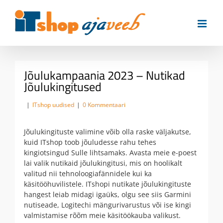
Skip
to
content
Jõulukampaania 2023 – Nutikad
Jõulukingitused
|
ITshop uudised
|
0 Kommentaari
Jõulukingituste valimine võib olla raske väljakutse,
kuid ITshop toob jõuludesse rahu tehes
kingiotsingud Sulle lihtsamaks. Avasta meie e-poest
lai valik nutikaid jõulukingitusi, mis on hoolikalt
valitud nii tehnoloogiafännidele kui ka
käsitööhuvilistele. ITshopi nutikate jõulukingituste
hangest leiab midagi igaüks, olgu see siis Garmini
nutiseade, Logitechi mängurivarustus või ise kingi
valmistamise rõõm meie käsitöökauba valikust.