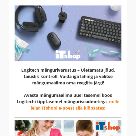
Logitech mängurivarustus – Ületamatu jõud,
täiuslik kontroll. Võida iga lahing ja valitse
mängumaailma oma reeglite järgi!
Avasta mängumaailma uuel tasemel koos
Logitechi tipptasemel mänguriseadmetega,
mille
leiad ITshopi e-poest siia klõpsates!