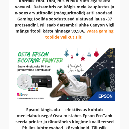
korralik tool. Tool, mis ei riku rühti ega tekita
vaevusi. Detsembris on kõigis meie kauplustes ja
e-poes arvutitoolid (mänguritoolid) eriti soodsad.
Gaming toolide soodustused ulatuvad lausa -37
protsendini. Nii saab detsembri uhke Canyon Vigil
mänguritooli kätte hinnaga 99,90€.
Vaata gaming
toolide valikut siit
Epsoni kingisadu – efektiivsus kohtub
meelelahutusega! Osta mistahes Epson EcoTank
seeria printer ja tänutäheks kingime kvaliteetsed
Philips juhtmevabad kõrvaklapid. Täiuslik