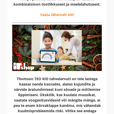
kombinatsioon tootlikkusest ja meelelahutusest.
Vaata lähemalt siit!
Thomson TEO KID tahvelarvuti on teie lastega
kaasas nende kasvades, alates kujundite ja
värvide äratundmisest kuni sõnade ja mõtlemise
õppimiseni. Ükskõik, kas kuulate muusikat,
vaatate voogesitusvideoid või mängite mänge, ei
pea te enam kõrvaklappe kandma, mis vähendab
kuulmisprobleemide riski. Võtke see endaga