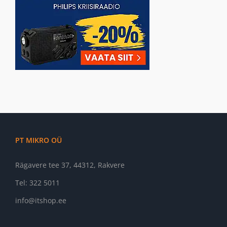
PT MIKRO OÜ
Rägavere tee 37, 44312, Rakvere
Tel: 322 5011
info@itshop.ee